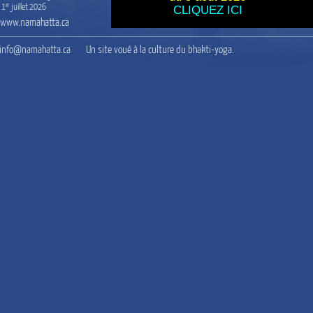
er
1
 juillet 2026
CLIQUEZ ICI
www.namahatta.ca
info@namahatta.ca
Un site voué à la culture du bhakti-yoga.